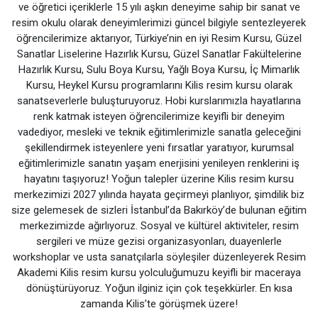
ve öğretici içeriklerle 15 yılı aşkın deneyime sahip bir sanat ve
resim okulu olarak deneyimlerimizi güncel bilgiyle sentezleyerek
öğrencilerimize aktarıyor, Türkiye’nin en iyi Resim Kursu, Güzel
Sanatlar Liselerine Hazırlık Kursu, Güzel Sanatlar Fakültelerine
Hazırlık Kursu, Sulu Boya Kursu, Yağlı Boya Kursu, İç Mimarlık
Kursu, Heykel Kursu programlarını Kilis resim kursu olarak
sanatseverlerle buluşturuyoruz. Hobi kurslarımızla hayatlarına
renk katmak isteyen öğrencilerimize keyifli bir deneyim
vadediyor, mesleki ve teknik eğitimlerimizle sanatla geleceğini
şekillendirmek isteyenlere yeni fırsatlar yaratıyor, kurumsal
eğitimlerimizle sanatın yaşam enerjisini yenileyen renklerini iş
hayatını taşıyoruz! Yoğun talepler üzerine Kilis resim kursu
merkezimizi 2027 yılında hayata geçirmeyi planlıyor, şimdilik biz
size gelemesek de sizleri İstanbul’da Bakırköy’de bulunan eğitim
merkezimizde ağırlıyoruz. Sosyal ve kültürel aktiviteler, resim
sergileri ve müze gezisi organizasyonları, duayenlerle
workshoplar ve usta sanatçılarla söyleşiler düzenleyerek Resim
Akademi Kilis resim kursu yolculuğumuzu keyifli bir maceraya
dönüştürüyoruz. Yoğun ilginiz için çok teşekkürler. En kısa
zamanda Kilis’te görüşmek üzere!